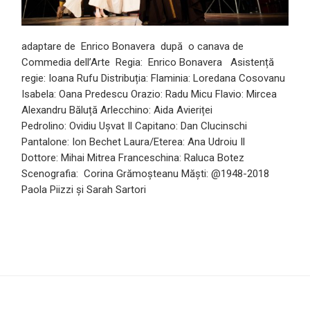
adaptare de Enrico Bonavera după o canava de
Commedia dell’Arte Regia: Enrico Bonavera Asistență
regie: Ioana Rufu Distribuția: Flaminia: Loredana Cosovanu
Isabela: Oana Predescu Orazio: Radu Micu Flavio: Mircea
Alexandru Băluță Arlecchino: Aida Avieriței
Pedrolino: Ovidiu Ușvat Il Capitano: Dan Clucinschi
Pantalone: Ion Bechet Laura/Eterea: Ana Udroiu Il
Dottore: Mihai Mitrea Franceschina: Raluca Botez
Scenografia: Corina Grămoșteanu Măști: @1948-2018
Paola Piizzi și Sarah Sartori