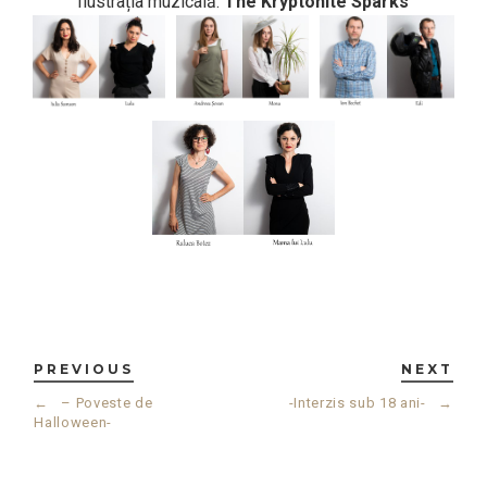
Ilustrația muzicală:
The Kryptonite Sparks
PREVIOUS
NEXT
←
– Poveste de
-Interzis sub 18 ani-
→
Halloween-