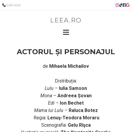
Call now
LEEA.RO
ACTORUL ȘI PERSONAJUL
de
Mihaela Michailov
Distribuția:
Lulu
–
Iulia Samson
Mona
–
Andreea Șovan
Edi
–
Ion Bechet
Mama lui Lulu
–
Raluca Botez
Regia:
Lenuş-Teodora Moraru
Scenografia:
Gelu Rîşca