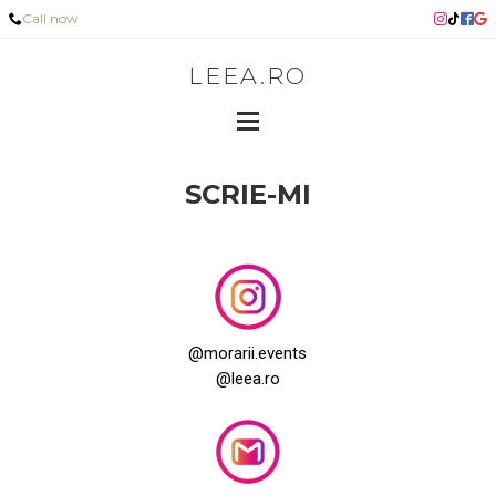
Call now
LEEA.RO
SCRIE-MI
@morarii.events
@leea.ro