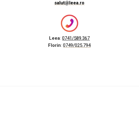
salut@leea.ro
Leea
:
0741/589.367
Florin
:
0749/025.794