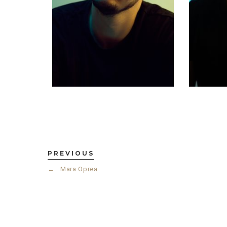
PREVIOUS
←
Mara Oprea