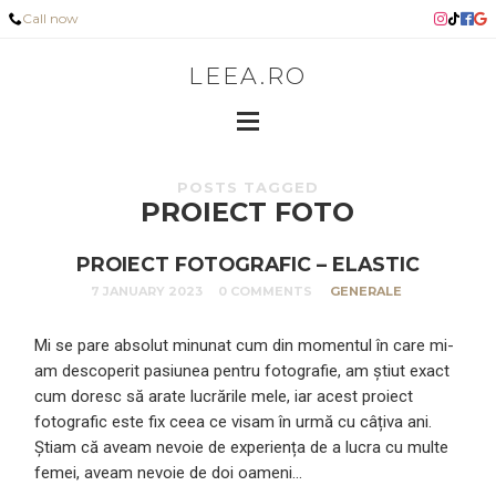
Call now
LEEA.RO
POSTS TAGGED
PROIECT FOTO
PROIECT FOTOGRAFIC – ELASTIC
7 JANUARY 2023
0 COMMENTS
GENERALE
Mi se pare absolut minunat cum din momentul în care mi-
am descoperit pasiunea pentru fotografie, am știut exact
cum doresc să arate lucrările mele, iar acest proiect
fotografic este fix ceea ce visam în urmă cu câțiva ani.
Știam că aveam nevoie de experiența de a lucra cu multe
femei, aveam nevoie de doi oameni…