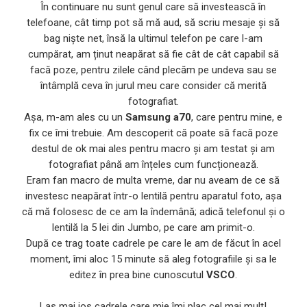
În continuare nu sunt genul care să investească în
telefoane, cât timp pot să mă aud, să scriu mesaje și să
bag niște net, însă la ultimul telefon pe care l-am
cumpărat, am ținut neapărat să fie cât de cât capabil să
facă poze, pentru zilele când plecăm pe undeva sau se
întâmplă ceva în jurul meu care consider că merită
fotografiat.
Așa, m-am ales cu un
Samsung a70
, care pentru mine, e
fix ce îmi trebuie. Am descoperit că poate să facă poze
destul de ok mai ales pentru macro și am testat și am
fotografiat până am înțeles cum funcționează.
Eram fan macro de multa vreme, dar nu aveam de ce să
investesc neapărat într-o lentilă pentru aparatul foto, așa
că mă folosesc de ce am la îndemână; adică telefonul și o
lentilă la 5 lei din Jumbo, pe care am primit-o.
După ce trag toate cadrele pe care le am de făcut în acel
moment, îmi aloc 15 minute să aleg fotografiile și sa le
editez în prea bine cunoscutul
VSCO
.
Las mai jos cadrele care mie îmi plac cel mai mult!