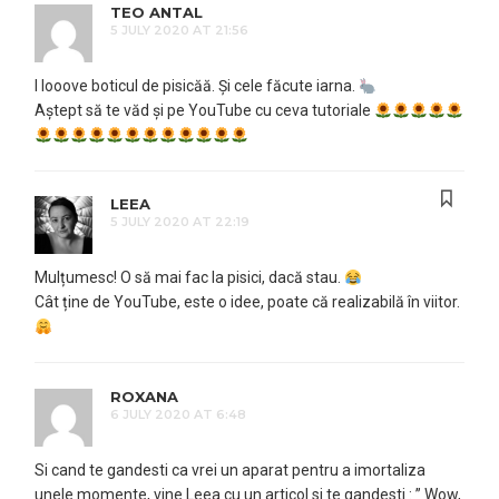
TEO ANTAL
5 JULY 2020 AT 21:56
I looove boticul de pisicăă. Și cele făcute iarna.
Aștept să te văd și pe YouTube cu ceva tutoriale
LEEA
5 JULY 2020 AT 22:19
Mulțumesc! O să mai fac la pisici, dacă stau.
Cât ține de YouTube, este o idee, poate că realizabilă în viitor.
ROXANA
6 JULY 2020 AT 6:48
Si cand te gandesti ca vrei un aparat pentru a imortaliza
unele momente, vine Leea cu un articol si te gandesti : ” Wow,