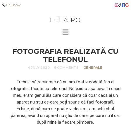
Call now
LEEA.RO
FOTOGRAFIA REALIZATĂ CU
TELEFONUL
4 JULY 2020
6 COMMENTS
GENERALE
Trebuie să recunosc că nu am fost vreodată fan al
fotografiei făcute cu telefonul. Nu exista așa ceva în capul
meu, eram genul ăla care considera că doar dacă ai un
aparat nu știu de care poți spune că faci fotografii.
Ei bine, după cum se poate vedea, mi-am schimbat
părerea, având un aparat nu știu de care, pe care nu îl car
după mine la fiecare plimbare.